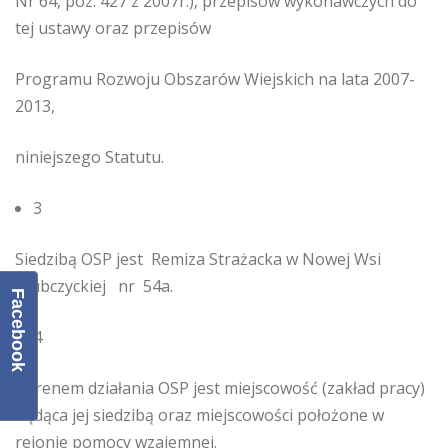
Nr 64, poz. 427 z 2007r.), przepisów wykonawczych do
tej ustawy oraz przepisów
Programu Rozwoju Obszarów Wiejskich na lata 2007-
2013,
niniejszego Statutu.
3
Siedzibą OSP jest Remiza Strażacka w Nowej Wsi
Głubczyckiej nr 54a.
Facebook
4
Terenem działania OSP jest miejscowość (zakład pracy)
będąca jej siedzibą oraz miejscowości położone w
rejonie pomocy wzajemnej.