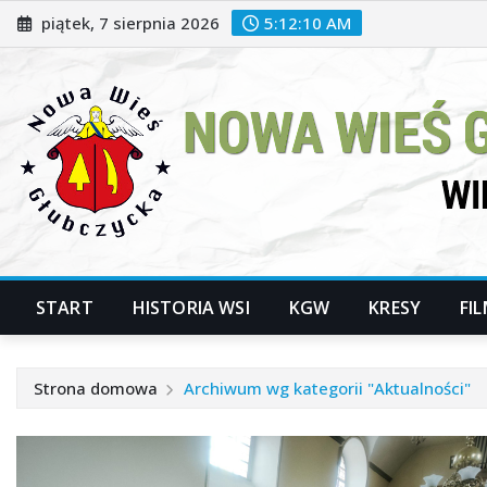
Przeskocz
piątek, 7 sierpnia 2026
5:12:12 AM
do
treści
START
HISTORIA WSI
KGW
KRESY
FI
Strona domowa
Archiwum wg kategorii "Aktualności"