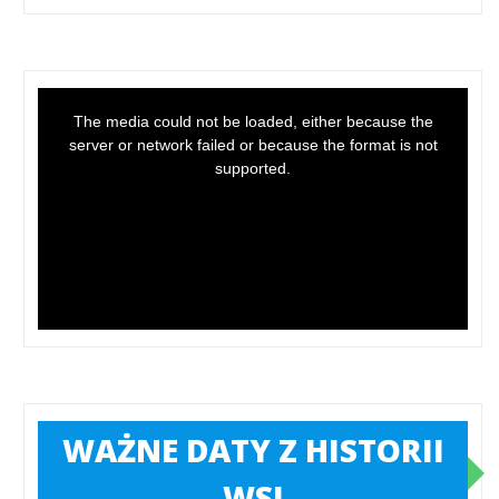
This
is
a
The media could not be loaded, either because the
modal
window.
server or network failed or because the format is not
supported.
WAŻNE DATY Z HISTORII
WSI