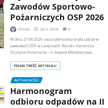
Zawodów Sportowo-
Pożarniczych OSP 2026
Enriqe
lip 5, 2026
0
W dniu 27.06.2026 nasza jednostka brała udział w
zawodach OSP w Lisięcicach. Wyniki: Harcerska
Drużyna Pożarnicza – II miejsce Młodzieżowa…
PEŁNA TREŚĆ ARTYKUŁU
AKTUALNOŚCI
Harmonogram
odbioru odpadów na II