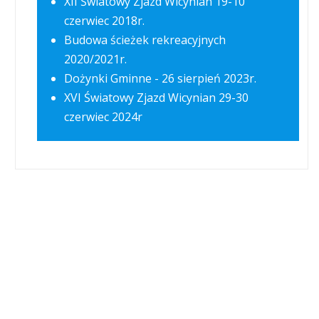
XII Światowy Zjazd Wicynian 19-10
czerwiec 2018r.
Budowa ścieżek rekreacyjnych
2020/2021r.
Dożynki Gminne - 26 sierpień 2023r.
XVI Światowy Zjazd Wicynian 29-30
czerwiec 2024r