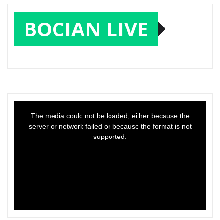
BOCIAN LIVE
This
is
a
The media could not be loaded, either because the
modal
window.
server or network failed or because the format is not
supported.