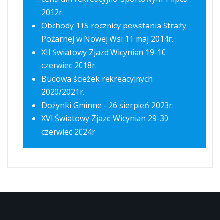
2012r.
Obchody 115 rocznicy powstania Straży
Pożarnej w Nowej Wsi 11 maj 2014r.
XII Światowy Zjazd Wicynian 19-10
czerwiec 2018r.
Budowa ścieżek rekreacyjnych
2020/2021r.
Dożynki Gminne - 26 sierpień 2023r.
XVI Światowy Zjazd Wicynian 29-30
czerwiec 2024r