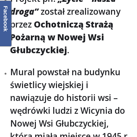
droga”
został zrealizowany
Facebook
przez
Ochotniczą Strażą
Pożarną w Nowej Wsi
Głubczyckiej
.
Mural powstał na budynku
świetlicy wiejskiej i
nawiązuje do historii wsi –
wędrówki ludzi z Wicynia do
Nowej Wsi Głubczyckiej,
która miała miejsce w 1945 r.