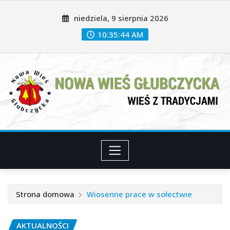
Przeskocz
niedziela, 9 sierpnia 2026
do
treści
10:35:46 AM
Strona domowa
Wiosenne prace w sołectwie
AKTUALNOŚCI