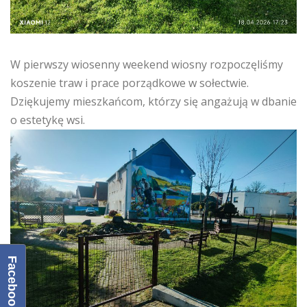
W pierwszy wiosenny weekend wiosny rozpoczęliśmy
koszenie traw i prace porządkowe w sołectwie.
Dziękujemy mieszkańcom, którzy się angażują w dbanie
o estetykę wsi.
Facebook