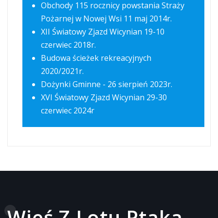
Obchody 115 rocznicy powstania Straży
Pożarnej w Nowej Wsi 11 maj 2014r.
XII Światowy Zjazd Wicynian 19-10
czerwiec 2018r.
Budowa ścieżek rekreacyjnych
2020/2021r.
Dożynki Gminne - 26 sierpień 2023r.
XVI Światowy Zjazd Wicynian 29-30
czerwiec 2024r
Wieś Z Lotu Ptaka