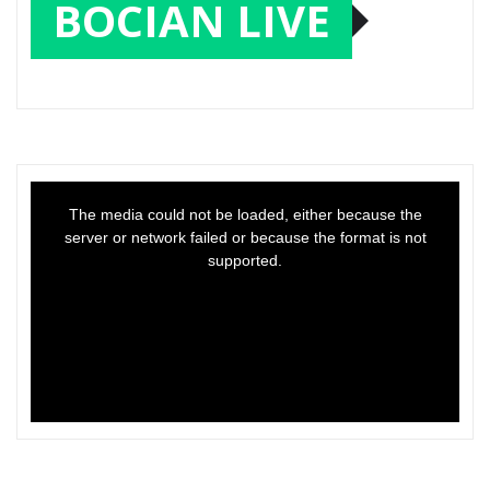
BOCIAN LIVE
This
is
a
The media could not be loaded, either because the
modal
window.
server or network failed or because the format is not
supported.